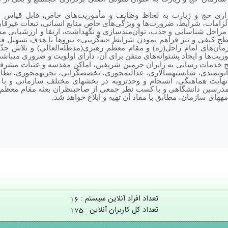
زاری حج و زیارت به لحاظ وظایف و مأموریت‌های خاص، قابل قیاس با
ه الزامات، شرایط، ضرورت‌ها و ویژگی‌های خاص منابع انسانی، تبعات غیرق
مراحل شناسایی و جذب، توا‌ن‌مندسازی و نگهداشت، ارتقا و ارزشیابی مدا
طح کیفی و نیز فراهم نمودن شرایط «به‌گزینی» نیروها با هدف تسهیل فر
مان‌های امام راحل(ره) و مقام معظّم رهبری
(مدظله‌العالي)
و تلاش جدّ
یت‌ها و ایجاد پشتوانه‌های متقن برای آن، دارای اولویت‌ و ضروری می­باشد
طح خدمات رسانی به زایران حرمین شریفین، اماکن مقدسه و عتبات مشرفه
انونمندی، شایسته­سالاری، عدالت­محوری، تخصص­گرایی، تجربه­محوری، نظام
ر نهایت هماهنگی، انسجام و وحدت­رویه در بخش­های مختلف سازمانی و ب
رسین دانشگاهی و با کسب نظر جمعی از صاحب­نظران بعثه مقام معظم رهب
امه­های سازمان، مطابق با مفاد آن تهیه و ابلاغ خواهد شد.
تعداد افراد آنلاین سیستم : 16
تعداد کل کاربران آنلاین : 175