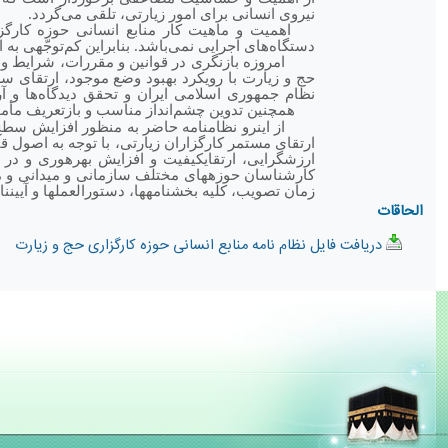
نیروی انسانی برای امور زیارتی، تلقی می‌گردد.
اهمیت و ماهیت کار منابع انسانی حوزه کارگ
دستگاه‌های اجرایی نمی‌باشد. بنابراین کم‌توجّهی ب
امروزه بازنگری در قوانین و مقررات، شرایط و 
حج و زیارت با رویکرد بهبود وضع موجود، ارتقای س
نظام جمهوری اسلامی ایران و تحقق دیدگاه‌ها و آر
هم­چنین تدوین چشم‌انداز مناسب و بازتعریف مأمور
از اینرو نظام­نامه حاضر به منظور افزایش س
ارتقای مستمر کارگزاران زیارتی، با توجه به اصول ق
ارزش­گرایی، ارتقای­کیفیت و افزایش بهره­وری و د
کارشناسان حوزه­های مختلف سازمانی و میدانی و مد
زمان تصویب، کلیه بخشنامه­ها، دستورالعمل­ها و آیین­ن
الحاقات
دریافت فایل نظام نامه منابع انسانی حوزه کارگزاری حج و زیارت