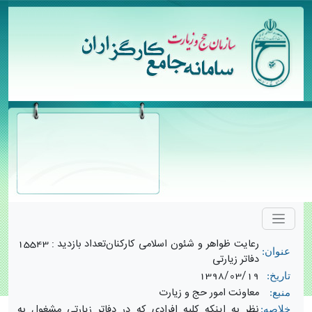
رعایت ظواهر و شئون اسلامی کارکنان
تعداد بازدید :
15543
عنوان:
دفاتر زیارتی
1398/03/19
تاریخ:
معاونت امور حج و زیارت
منبع:
نظر به اینکه کلیه افرادی که در دفاتر زیارتی مشغول به
خلاصه: