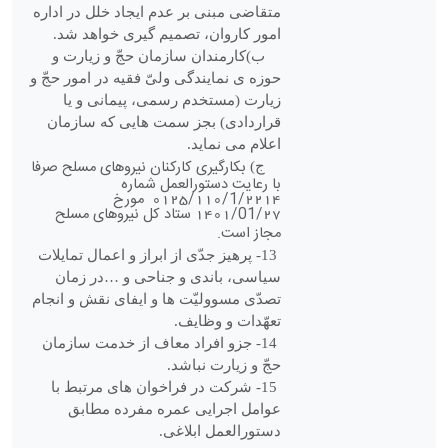
متقاضی مبنی بر عدم ایجاد خلل در اداره
امور کاروان، تصمیم گیری خواهد شد
.
ب)کارمندان سازمان حجّ
و
زیارت و
حوزه‏ ی نمایندگی ولیّ فقیه در امور حجّ
و
زیارت (مستخدم رسمی، پیمانی و یا
قراردادی) بجز سمت هایی که سازمان
اعلام می­ نماید
.
بکارگیری کارکنان نیروهای مسلح صرفا
ج)
با رعایت دستورالعمل شماره
0125/110/1/2214 مورخ
1401/01/27 ستاد کل نیروهای مسلح
مجاز است.
13
- پرهیز جدّی از ابراز و اعمال تمایلات
سیاسی، باندی و جناحی و
…
در زمان
تصدّی مسوولیّت‏ ها و ایفای نقش و انجام
تعهّدات و وظایف
.
14
- جزو افراد معاف از خدمت سازمان
حجّ و زیارت نباشد
.
15
- شرکت در فراخوان های مرتبط با
عوامل اجرایی عمره مفرده مطابق
دستورالعمل ابلاغی
.