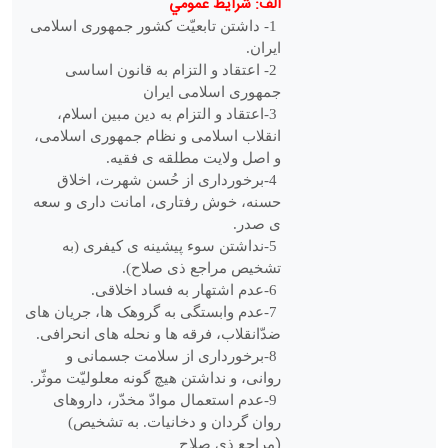
الف: شرايط عمومي
1
- داشتن تابعیّت کشور جمهوری اسلامی
ایران
.
-2
اعتقاد و التزام به ‏قانون اساسی
جمهوری اسلامی ایران
3
-اعتقاد و التزام به ‏دین مبین اسلام،
انقلاب اسلامی و نظام جمهوری اسلامی،
و اصل ولایت مطلقه ‏ی فقیه
.
4
-برخورداری از حُسن شهرت، اخلاق
حسنه، خوش ‏رفتاری، امانت‏ داری و سعه
‏ی صدر
.
5
-نداشتن سوء پیشینه‏ ی کیفری (به
‏تشخیص مراجع ذی‏ صلاح
.(
6
-عدم اشتهار به ‏فساد اخلاقی
.
7
-عدم وابستگی به‏ گروهک ‏ها، جریان های
ضدّانقلاب، فرقه ‏ها و نحله ‏های انحرافی
.
8
-برخورداری از سلامت جسمانی و
روانی، و نداشتن هیچ‏ گونه معلولیّت موثّر
.
9
-عدم استعمال موادّ مخدّر، داروهای
روان‏ گردان و دخانیات.
(به ‏تشخیص
)
مراجع ذی‏ صلاح