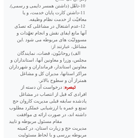
-10
تاهّل (داشتن همسر دایمی و رسمی
.(
11
-داشتن کارت پایان خدمت، و یا
معافیّت از خدمت نظام وظیفه
.
12
-عدم اشتغال در مشاغلی که تصدّی
آن‏ها مانع ایفای نقش و انجام تعهّدات و
مسوولیّت‏ های مربوطه می‏ شود
.
این
مشاغل، عبارتند از
:
الف) روحانیّون، قضات، نمایندگان
مجلس، وزرا و معاونین آن‏ها، استانداران و
معاونین استاندار، فرمانداران و شهرداران
مراکز استان‏ها، مدیران کل و مشاغل
هم‏تراز آن و سطوح بالاتر
.
تبصره:
درخواست آن دسته از
افرادی که قبل از انتصاب در مشاغل
یادشده سابقه قبلی مدیریت کاروان حج
تمتع و عمره با ارزشیابی عملکرد مطلوب
داشته ­اند، در صورت ارائه ­ی موافقت
مقام مسئول مربوطه و
تایید
مدیریت حج و زیارت استان، در کمیته
مربوطه بررسی و با لحاظ مسئولیت