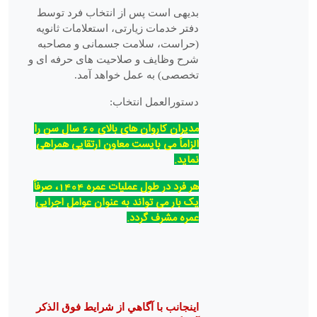
بدیهی است پس از انتخاب فرد توسط
دفتر خدمات زیارتی، استعلامات ثانویه
(حراست، سلامت جسمانی و مصاحبه
شرح وظایف و صلاحیت های حرفه ای و
تخصصی) به عمل خواهد آمد.
دستورالعمل انتخاب:
مدیران کاروان های بالای 60 سال سن را
الزاماً می بایست معاون ارتقایی همراهی
نماید.
هر فرد در طول عملیات عمره 1404، صرفاً
یک بار می تواند به عنوان عوامل اجرایی
عمره مشرف گردد.
اينجانب با آگاهي از شرايط فوق الذکر